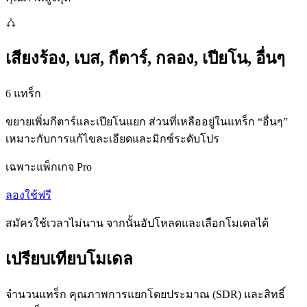
เสียงร้อง, เบส, กีตาร์, กลอง, เปียโน, อื่นๆ
6 แทร็ก
ขยายเพิ่มกีตาร์และเปียโนแยก ส่วนที่เหลืออยู่ในแทร็ก “อื่นๆ”
เหมาะกับการแก้ไขละเอียดและมิกซ์ระดับโปร
เฉพาะแพ็กเกจ Pro
ลองใช้ฟรี
สมัครใช้เวลาไม่นาน จากนั้นอัปโหลดและเลือกโมเดลได้
เปรียบเทียบโมเดล
จำนวนแทร็ก คุณภาพการแยกโดยประมาณ (SDR) และสิทธิ์