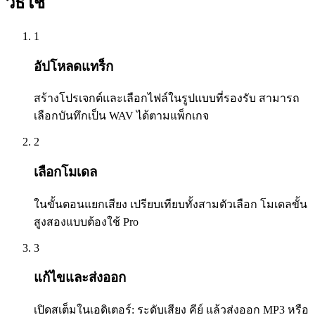
วิธีใช้
1
อัปโหลดแทร็ก
สร้างโปรเจกต์และเลือกไฟล์ในรูปแบบที่รองรับ สามารถ
เลือกบันทึกเป็น WAV ได้ตามแพ็กเกจ
2
เลือกโมเดล
ในขั้นตอนแยกเสียง เปรียบเทียบทั้งสามตัวเลือก โมเดลขั้น
สูงสองแบบต้องใช้ Pro
3
แก้ไขและส่งออก
เปิดสเต็มในเอดิเตอร์: ระดับเสียง คีย์ แล้วส่งออก MP3 หรือ