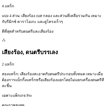
4 แทร็ก
แบ่ง 4 ส่วน: เสียงร้อง เบส กลอง และส่วนที่เหลือรวมกัน เหมาะ
กับรีมิกซ์ คาราโอเกะ และดูโครงเร็วๆ
ดีที่สุดสำหรับดนตรีและเสียงร้อง
เสียงร้อง, ดนตรีบรรเลง
2 แทร็ก
สองแทร็ก: เสียงร้องสะอาดกับดนตรีประกอบทั้งหมด เหมาะเมื่อ
ต้องการแบ็กกิ้งแทร็กหรือเสียงร้องแยกโดยไม่แยกเครื่องดนตรีที
ละชิ้น
เฉพาะแพ็กเกจ Pro
คุณภาพสูงสุด