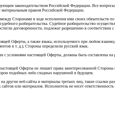
ствующим законодательством Российской Федерации. Все вопрос
 с материальным правом Российской Федерации.
ь между Сторонами в ходе исполнения ими своих обязательств п
удебного разбирательства. Судебное разбирательство осуществл
стигли договоренности, подлежат разрешению в соответствии с
стоящей Оферты, а также языка, используемого при любом взаим
ентов и т. д.), Стороны определили русский язык.
ии с условиями настоящей Оферты, должны быть составлены на р
 настоящей Оферты не лишает права заинтересованной Стороны о
Сторон подобных либо сходных нарушений в будущем.
и на другие веб-сайты и материалы третьих лиц, такие ссылки 
 сайтов или материалов. Исполнитель не несет ответственность