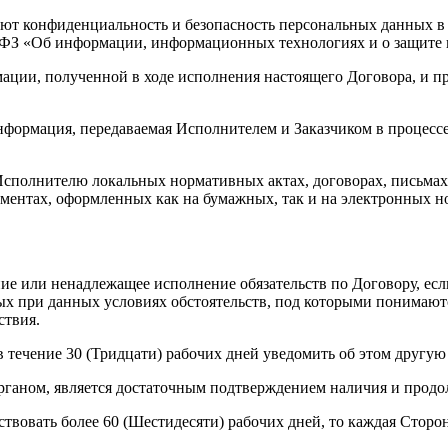
ют конфиденциальность и безопасность персональных данных в с
9-ФЗ «Об информации, информационных технологиях и о защите
мации, полученной в ходе исполнения настоящего Договора, и 
формация, передаваемая Исполнителем и Заказчиком в процессе
сполнителю локальных нормативных актах, договорах, письмах, 
ументах, оформленных как на бумажных, так и на электронных н
ние или ненадлежащее исполнение обязательств по Договору, е
х при данных условиях обстоятельств, под которыми понимаются
ствия.
 в течение 30 (Тридцати) рабочих дней уведомить об этом другую
ганом, является достаточным подтверждением наличия и продо
твовать более 60 (Шестидесяти) рабочих дней, то каждая Сторон