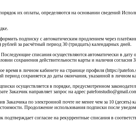
 порядок их оплаты, определяются на основании сведений Испо
дке.
 оформить подписку с автоматическим продлением через платёжн
) рублей за расчётный период 30 (тридцать) календарных дней.
 Последующие списания осуществляются автоматически в дату о
ловии сохранения действительности карты и наличия согласия З
 время в личном кабинете на странице профиля (https://patefon.s
 период сохраняется до даты окончания, указанной в личном к
одписки осуществляется в порядке, предусмотренном законодате
те Заказчик направляет запрос на адрес patefonstudio@gmail.co
ив Заказчика по электронной почте не менее чем за 10 (десять)
 стоимости. Продолжение использования подписки после уведомл
ик подтверждает согласие на рекуррентные списания в соответс