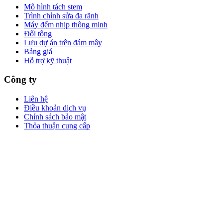
Mô hình tách stem
Trình chỉnh sửa đa rãnh
Máy đếm nhịp thông minh
Đổi tông
Lưu dự án trên đám mây
Bảng giá
Hỗ trợ kỹ thuật
Công ty
Liên hệ
Điều khoản dịch vụ
Chính sách bảo mật
Thỏa thuận cung cấp