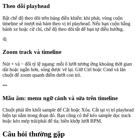
Theo dõi playhead
Bật chế độ theo dõi trên bảng điều khiển: khi phát, vùng cuộn
timeline sẽ mượt mà bám theo vị trí playhead. Nếu bạn cuộn bằng
bánh xe hoặc cử chỉ, chế độ theo dõi tắt để bạn tự điều hướng.
Zoom track và timeline
Nút + và − đổi tỷ lệ ngang: mỗi ô lưới tương ứng khoảng thời gian
dài hoặc ngắn hơn, sóng được vẽ lại. Giữ Ctrl hoặc Cmd và lăn
chuột để zoom quanh điểm dưới con trỏ.
Mẫu âm: menu ngữ cảnh và sửa trên timeline
Chuột phải lên khối sample để Cắt hoặc Xóa. Cắt tại vị trí playhead
hiện tại nằm trong đoạn đó. Bạn cũng có thể kéo sample dọc track
hoặc kéo mép trái/phải để tỉa; biên khớp lưới BPM.
Câu hỏi thường gặp