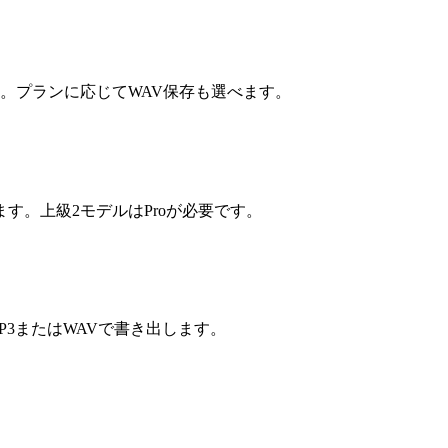
。プランに応じてWAV保存も選べます。
す。上級2モデルはProが必要です。
3またはWAVで書き出します。
。