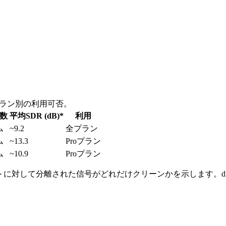
。
プラン別の利用可否。
数
平均SDR (dB)*
利用
ム
~9.2
全プラン
ム
~13.3
Proプラン
ム
~10.9
Proプラン
、歪みやアーティファクトに対して分離された信号がどれだけクリーンかを