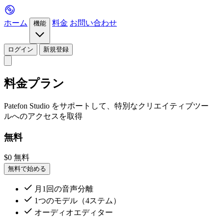
ホーム
料金
お問い合わせ
機能
ログイン
新規登録
料金プラン
Patefon Studio
をサポートして、特別なクリエイティブツー
ルへのアクセスを取得
無料
$0
無料
無料で始める
月1回の音声分離
1つのモデル（4ステム）
オーディオエディター